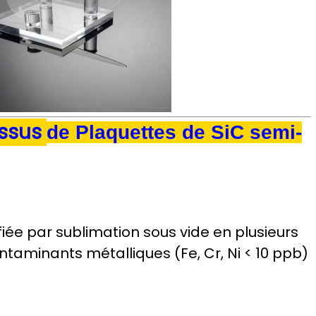
essus
de
Plaquettes de SiC semi-
fiée par sublimation sous vide en plusieurs
taminants métalliques (Fe, Cr, Ni < 10 ppb)