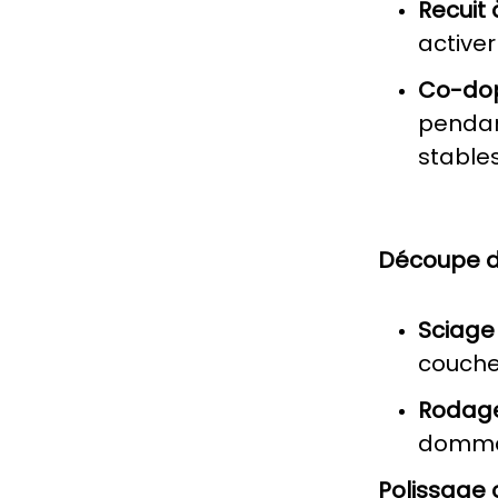
Recuit 
activer
Co-dopa
pendan
stables
Découpe d
Sciage 
couche
Rodage 
dommag
Polissage