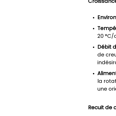
Croissance
Enviro
Tempér
20 °C
Débit d
de creu
indésir
Alimen
la rota
une or
Recuit de