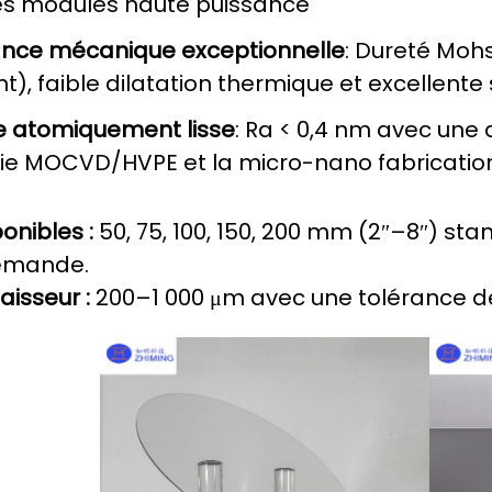
es modules haute puissance
ance mécanique exceptionnelle
: Dureté Moh
), faible dilatation thermique et excellente 
e atomiquement lisse
: Ra < 0,4 nm avec une 
axie MOCVD/HVPE et la micro-nano fabricatio
ponibles :
50, 75, 100, 150, 200 mm (2″–8″) st
emande.
aisseur :
200–1 000 μm avec une tolérance d