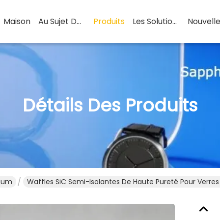
Maison
Au Sujet Des Usa
Produits
Les Solutions
Nouvell
Détails Des Produits
cium
Waffles SiC Semi-Isolantes De Haute Pureté Pour Verres