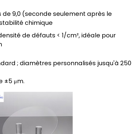
s de 9,0 (seconde seulement après le
stabilité chimique
densité de défauts < 1/cm², idéale pour
n
andard ; diamètres personnalisés jusqu'à 250
e ±5 μm.