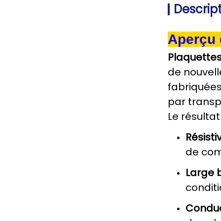
Descript
Aperçu 
Plaquettes
de nouvell
fabriquées
par transp
Le résulta
Résisti
de com
Large b
condit
Conduc