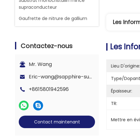
Substrat monocristallin mince
supraconducteur
Gaufrette de nitrure de gallium
Les Infor
Contactez-nous
Les Info
Mr. Wang
Lieu D'origine
Eric-wang@sapphire-substrate.com
Type/dopant
+8615801942596
Épaisseur:
TR:
Mettre en év
Contact maintenant