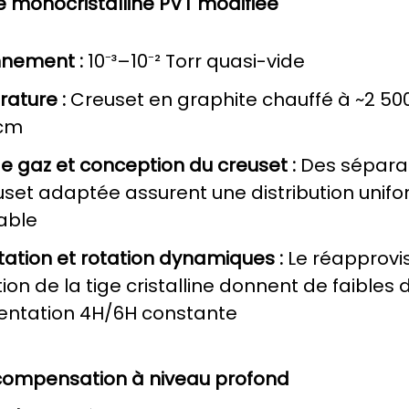
 monocristalline PVT modifiée
nnement :
10⁻³–10⁻² Torr quasi-vide
ature :
Creuset en graphite chauffé à ~2 500
/cm
e gaz et conception du creuset :
Des séparat
set adaptée assurent une distribution unifor
able
tation et rotation dynamiques :
Le réapprovi
tion de la tige cristalline donnent de faibles 
ientation 4H/6H constante
 compensation à niveau profond