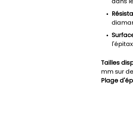
dans l
Résist
diamant
Surfac
l'épit
Tailles dis
mm sur d
Plage d'ép