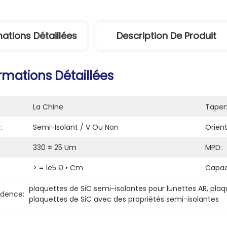
mations Détaillées
Description De Produit
rmations Détaillées
:
La Chine
Taper
:
Semi-Isolant / V Ou Non
Orient
330 ± 25 Um
MPD:
> = 1e5 Ω • Cm
Capac
plaquettes de SiC semi-isolantes pour lunettes AR
, 
plaq
idence:
plaquettes de SiC avec des propriétés semi-isolantes