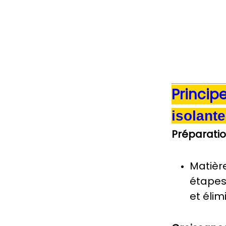
Princip
isolant
Préparatio
Matière
étapes 
et élim