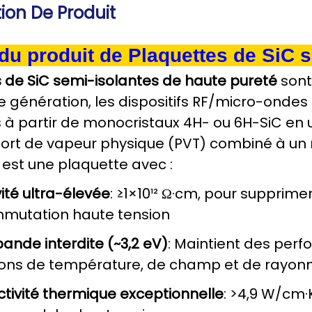
ion De Produit
du produit de
Plaquettes de SiC s
 de SiC semi-isolantes de haute pureté
sont
e génération, les dispositifs RF/micro-ondes 
 à partir de monocristaux 4H- ou 6H-SiC en 
ort de vapeur physique (PVT) combiné à un 
t est une plaquette avec :
vité ultra-élevée
: ≥1×10¹² Ω·cm, pour supprimer
mutation haute tension
ande interdite (~3,2 eV)
: Maintient des per
ions de température, de champ et de rayo
tivité thermique exceptionnelle
: >4,9 W/cm·