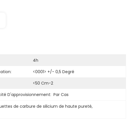
:
4h
ation:
<0001> +/- 0,5 Degré
<50 Cm-2
ité D'approvisionnement:
Par Cas
uettes de carbure de silicium de haute pureté
, 