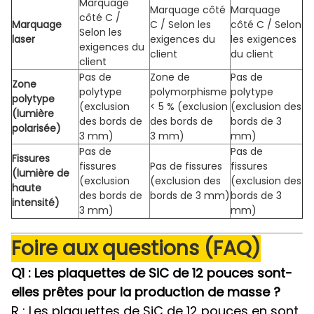
Marquage
Marquage côté
Marquage
côté C /
Marquage
C / Selon les
côté C / Selon
Selon les
laser
exigences du
les exigences
exigences du
client
du client
client
Pas de
Zone de
Pas de
Zone
polytype
polymorphisme
polytype
polytype
(exclusion
< 5 % (exclusion
(exclusion des
(lumière
des bords de
des bords de
bords de 3
polarisée)
3 mm)
3 mm)
mm)
Pas de
Pas de
Fissures
fissures
Pas de fissures
fissures
(lumière de
(exclusion
(exclusion des
(exclusion des
haute
des bords de
bords de 3 mm)
bords de 3
intensité)
3 mm)
mm)
Foire aux questions (FAQ)
Q1 : Les plaquettes de SiC de 12 pouces sont-
elles prêtes pour la production de masse ?
R : Les plaquettes de SiC de 12 pouces en sont