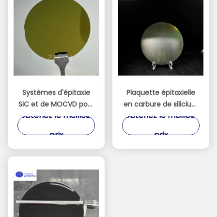
Systèmes d'épitaxie
Plaquette épitaxielle
SiC et de MOCVD pour
en carbure de silicium
Obtenez le meilleur
Obtenez le meilleur
le processus CVD
de 8 pouces
(plaquette SiC Epi)
prix
prix