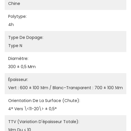
Chine
Polytype:
4h
Type De Dopage:
Type N
Diamètre:
300 ± 0,5 Mm
Épaisseur:
Vert : 600 ± 100 Μm / Blanc-Transparent : 700 ± 100 Μm
Orientation De La Surface (chute):
4° Vers \<11-20\> ± 0,5°
TTV (Variation D'épaisseur Totale):
Μm Du ≤ 10