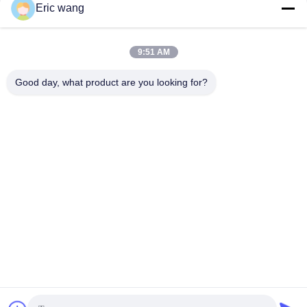
Les réseaux sociaux
Eric wang
9:51 AM
Contactez rapidement
Good day, what product are you looking for?
Téléphone
86--15801942596
Email
Eric-wang@sapphire-substrate.com
Adresse
Room.1-1810, No.1079 Dianshanhu Road, région de
Qingpu, ville de Shanghai, Chine /201799
politique de confidentialité
|
Plan du site
Bonne qualité de la Chine substrat de saphir Fournisseur. ©
de Copyright 2019-2026 SHANGHAI FAMOUS TRADE CO.,LTD .