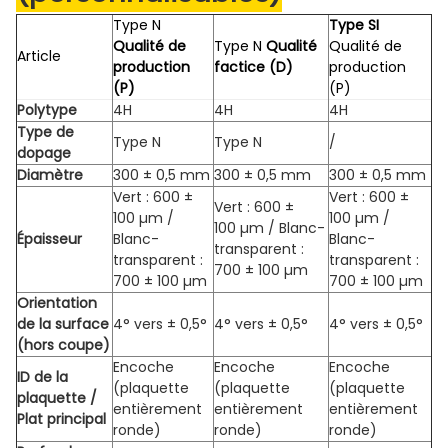
Type N
Type SI
Qualité de
Type N
Qualité
Qualité de
Article
production
factice (D)
production
(P)
(P)
Polytype
4H
4H
4H
Type de
Type N
Type N
/
dopage
Diamètre
300 ± 0,5 mm
300 ± 0,5 mm
300 ± 0,5 mm
Vert : 600 ±
Vert : 600 ±
Vert : 600 ±
100 µm /
100 µm /
100 µm / Blanc-
Épaisseur
Blanc-
Blanc-
transparent :
transparent :
transparent :
700 ± 100 µm
700 ± 100 µm
700 ± 100 µm
Orientation
de la surface
4° vers
± 0,5°
4° vers
± 0,5°
4° vers
± 0,5°
(hors coupe)
Encoche
Encoche
Encoche
ID de la
(plaquette
(plaquette
(plaquette
plaquette /
entièrement
entièrement
entièrement
Plat principal
ronde)
ronde)
ronde)