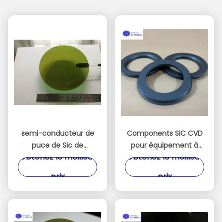
semi-conducteur de
Components SiC CVD
puce de Sic de
pour équipement à
Obtenez le meilleur
Obtenez le meilleur
substrat de lingot de
semi-conducteurs SiC
carbure de silicium de
Ring SiC Electrode à
prix
prix
polissage de 8 pouces
séchage
200mm