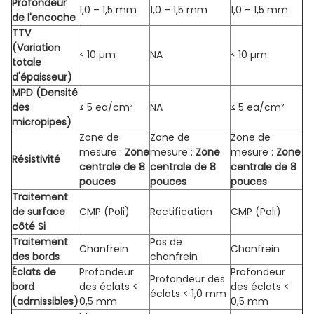
Profondeur
1,0 – 1,5 mm
1,0 – 1,5 mm
1,0 – 1,5 mm
de l'encoche
TTV
(Variation
≤ 10 µm
NA
≤ 10 µm
totale
d'épaisseur)
MPD (Densité
des
≤ 5 ea/cm²
NA
≤ 5 ea/cm²
micropipes)
Zone de
Zone de
Zone de
mesure :
Zone
mesure :
Zone
mesure :
Zone
Résistivité
centrale de 8
centrale de 8
centrale de 8
pouces
pouces
pouces
Traitement
de surface
CMP (Poli)
Rectification
CMP (Poli)
côté Si
Traitement
Pas de
Chanfrein
Chanfrein
des bords
chanfrein
Éclats de
Profondeur
Profondeur
Profondeur des
bord
des éclats <
des éclats <
éclats < 1,0 mm
(admissibles)
0,5 mm
0,5 mm