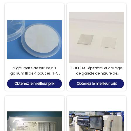
2 gaufrette de nitrure du
Sur HEMT épitaxial et collage
gallium III de 4 pouces 4-5
de galette de nitrure de
Um de 0,43 millimètres de
gallium de diamant
Obtenez le meilleur prix
Obtenez le meilleur prix
saphir substrats sic