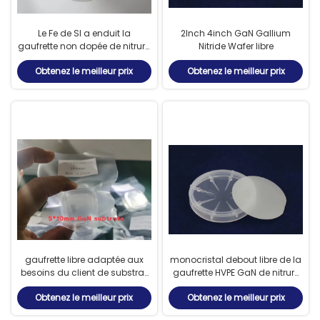
Le Fe de SI a enduit la
2Inch 4inch GaN Gallium
gaufrette non dopée de nitrure
Nitride Wafer libre
de gallium affichage de
Obtenez le meilleur prix
Obtenez le meilleur prix
projection de laser de 2
POUCES
gaufrette libre adaptée aux
monocristal debout libre de la
besoins du client de substrat
gaufrette HVPE GaN de nitrure
du m-axe HVPE GaN de la
de gallium de 0.4mm pour le
Obtenez le meilleur prix
Obtenez le meilleur prix
taille 5x10mm
dispositif