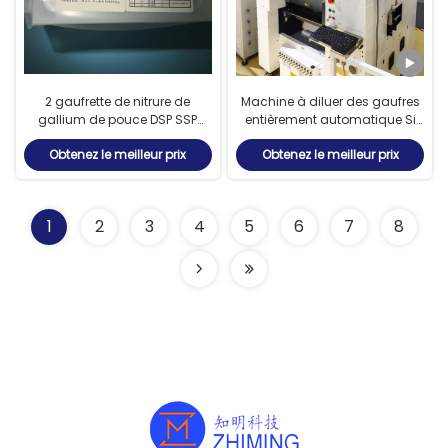
2 gaufrette de nitrure de
Machine à diluer des gaufres
gallium de pouce DSP SSP
entièrement automatique Si
calibres épitaxiaux d'un GaN
SiC GaN broyage des gaufres
Obtenez le meilleur prix
Obtenez le meilleur prix
de substrats de saphir d'axe
ultra-minces
1
2
3
4
5
6
7
8