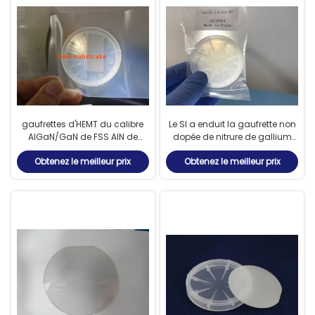
gaufrettes d'HEMT du calibre
Le SI a enduit la gaufrette non
AlGaN/GaN de FSS AlN de
dopée de nitrure de gallium
4inch Dia100mm GaN
de dispositif de laser
Obtenez le meilleur prix
Obtenez le meilleur prix
Template NPSS