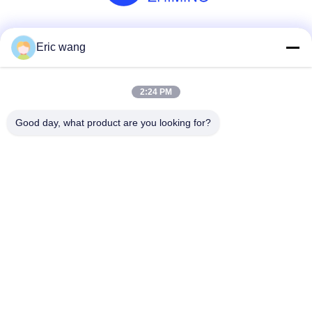
Les réseaux sociaux
Eric wang
2:24 PM
Contactez rapidement
Good day, what product are you looking for?
Téléphone
86--15801942596
Email
Eric-wang@sapphire-substrate.com
Adresse
Room.1-1810, No.1079 Dianshanhu Road, région de
Qingpu, ville de Shanghai, Chine /201799
politique de confidentialité
|
Plan du site