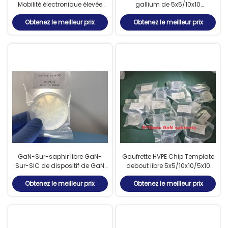
Mobilité électronique élevée
gallium de 5x5/10x10
Appareils RF Optoélectronique
millimètre libèrent le calibre
Obtenez le meilleur prix
Obtenez le meilleur prix
Et LED
debout de puce industriel
GaN-Sur-saphir libre GaN-
Gaufrette HVPE Chip Template
Sur-SIC de dispositif de GaN
debout libre 5x5/10x10/5x10
Substrates HVPE GaN Wafers
millimètre de nitrure de
Obtenez le meilleur prix
Obtenez le meilleur prix
Powder de position
gallium d'Un-axe