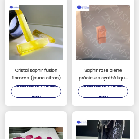
Cristal saphir fusion
Saphir rose pierre
flamme (jaune citron)
précieuse synthétique
Obtenez le meilleur
Obtenez le meilleur
Sakura matière
première rose pour la
prix
prix
fabrication de bijoux
Dureté Mohs de 9