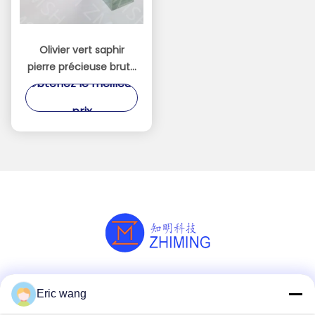
Olivier vert saphir
pierre précieuse brute
Obtenez le meilleur
synthétique 99,999%
Al2O3 dureté Mohs 9.0
prix
Les réseaux sociaux
Eric wang