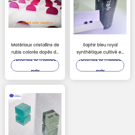
Matériaux cristallins de
Saphir bleu royal
rubis colorés dopés de
synthétique cultivé en
Obtenez le meilleur
Obtenez le meilleur
saphir Fe / Ti / Cr
laboratoire pour les
décorations de luxe
prix
prix