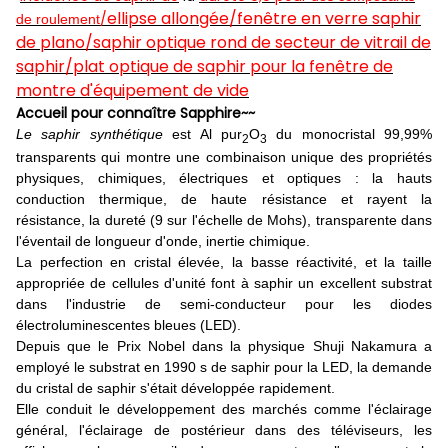
ellipse allongée/fenêtre en verre saphir
/
de roulement
de plano/saphir optique rond de secteur de vitrail de
saphir/plat optique de saphir pour la fenêtre de
montre d'équipement de vide
Accueil pour connaître Sapphire~~
Le saphir synthétique
est Al pur
O
du monocristal 99,99%
2
3
transparents qui montre une combinaison unique des propriétés
physiques, chimiques, électriques et optiques : la hauts
conduction thermique, de haute résistance et rayent la
résistance, la dureté (9 sur l'échelle de Mohs), transparente dans
l'éventail de longueur d'onde, inertie chimique.
La perfection en cristal élevée, la basse réactivité, et la taille
appropriée de cellules d'unité font à saphir un excellent substrat
dans l'industrie de semi-conducteur pour les diodes
électroluminescentes bleues (LED).
Depuis que le Prix Nobel dans la physique Shuji Nakamura a
employé le substrat en 1990 s de saphir pour la LED, la demande
du cristal de saphir s'était développée rapidement.
Elle conduit le développement des marchés comme l'éclairage
général, l'éclairage de postérieur dans des téléviseurs, les