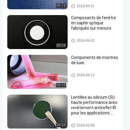
Boîtier de montre de cristal de
00:14
2022-09-21
saphir
Composants de fenêtre
en saphir optique
fabriqués sur mesure
Saphir Windows optique
2026-06-02
00:16
Components de montres
de luxe
substrat de saphir
2026-05-13
00:10
Lentilles au silicium (Si)
haute performance avec
revêtement antireflet IR
pour les applications
MWIR
Saphir Windows optique
00:04
2026-02-06