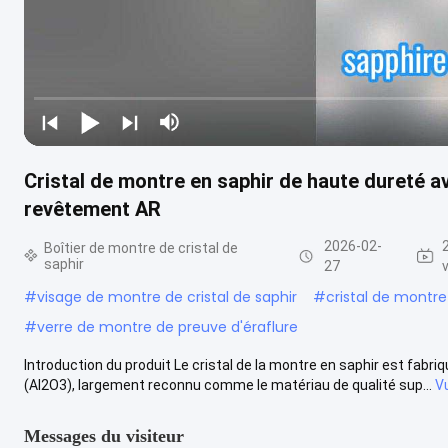
Cristal de montre en saphir de haute dureté a
revêtement AR
2026-02-
Boîtier de montre de cristal de
saphir
27
#
visage de montre de cristal de saphir
#
cristal de montr
#
verre de montre de preuve d'éraflure
Introduction du produit Le cristal de la montre en saphir est fabri
(Al2O3), largement reconnu comme le matériau de qualité sup...
V
Messages du visiteur