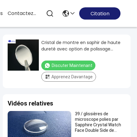
es
Contactez-Nous
Citation
Cristal de montre en saphir de haute
dureté avec option de polissage
optique et de revêtement AR
Discuter Maintenant
Apprenez Davantage
Vidéos relatives
39 / glissières de
microscope polies par
Sapphire Crystal Watch
Face Double Side de
40/45mm