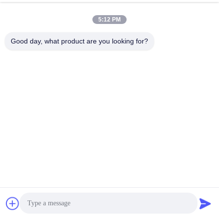
Ruby Laser Sapphire Pigeon Blood
5:12 PM
Good day, what product are you looking for?
Coupe Rouge Gem Stone Synthétique
Produits Connexes